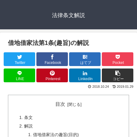
法律条文解説
借地借家法第1条(趣旨)の解説
Twitter
Facebook
はてブ
Pocket
LINE
Pinterest
LinkedIn
コピー
2018.10.24
2019.01.29
目次
条文
解説
借地借家法の趣旨(目的)