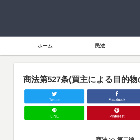
ホーム
民法
商法第527条(買主による目的
Twitter
Facebook
LINE
Pinterest
商法 >> 第二編