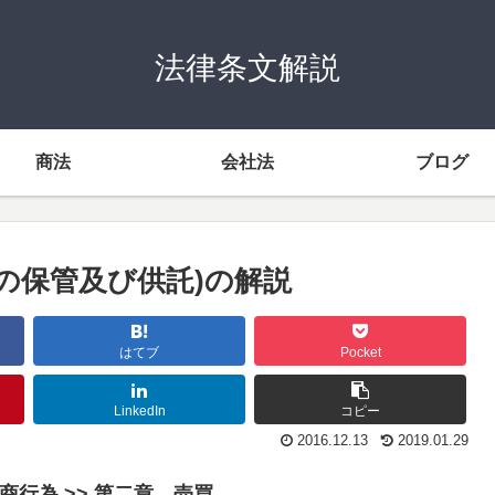
法律条文解説
商法
会社法
ブログ
物の保管及び供託)の解説
はてブ
Pocket
LinkedIn
コピー
2016.12.13
2019.01.29
 商行為 >> 第二章 売買