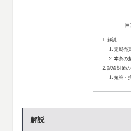
目
解説
定期売
本条の
試験対策の
短答・
解説