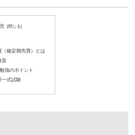
次
買（確定期売買）とは
趣旨
勉強のポイント
択一式試験