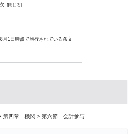
次
年）8月1日時点で施行されている条文
> 第四章 機関 > 第六節 会計参与