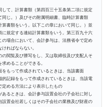
同して、計算書類（第四百三十五条第二項に規定
て同じ。）及びその附属明細書、臨時計算書類
計算書類をいう。以下この章において同じ。）並
項に規定する連結計算書類をいう。第三百九十六
この場合において、会計参与は、法務省令で定め
なければならない。
のの閲覧及び謄写をし、又は取締役及び支配人そ
を求めることができる。
面をもって作成されているときは、当該書面
磁的記録をもって作成されているときは、当該電
で定める方法により表示したもの
があるときは、会計参与設置会社の子会社に対し
与設置会社若しくはその子会社の業務及び財産の