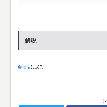
解説
会社法
に戻る
シ