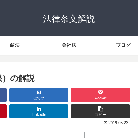
法律条文解説
商法
会社法
ブログ
限）の解説
はてブ
Pocket
LinkedIn
コピー
2019.05.23