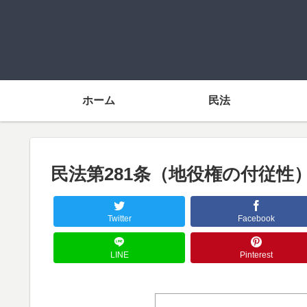
ホーム
民法
民法第281条（地役権の付従性
Twitter
Facebook
LINE
Pinterest