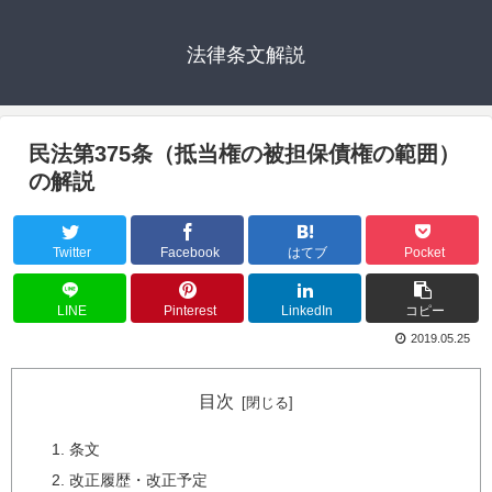
法律条文解説
民法第375条（抵当権の被担保債権の範囲）
の解説
Twitter
Facebook
はてブ
Pocket
LINE
Pinterest
LinkedIn
コピー
2019.05.25
目次
条文
改正履歴・改正予定