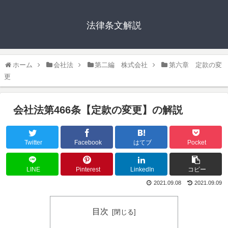
法律条文解説
ホーム
会社法
第二編 株式会社
第六章 定款の変
更
会社法第466条【定款の変更】の解説
Twitter
Facebook
はてブ
Pocket
LINE
Pinterest
LinkedIn
コピー
2021.09.08
2021.09.09
目次