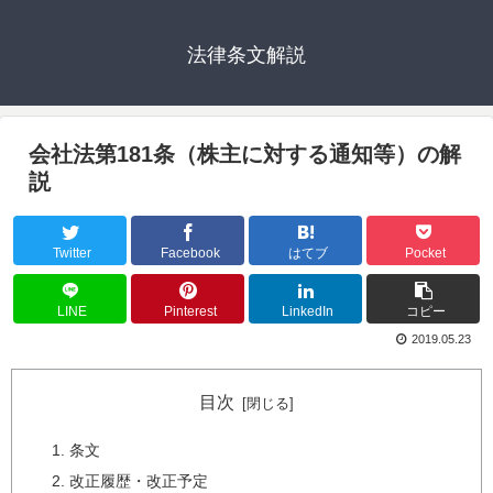
法律条文解説
会社法第181条（株主に対する通知等）の解
説
Twitter
Facebook
はてブ
Pocket
LINE
Pinterest
LinkedIn
コピー
2019.05.23
目次
条文
改正履歴・改正予定