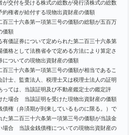
者が交付を受ける株式の総数が発行済株式の総数
予約権者が給付する現物出資財産の価額
二百三十六条第一項第三号の価額の総額が五百万
の価額
る有価証券について定められた第二百三十六条第
場価格として法務省令で定める方法により算定さ
券についての現物出資財産の価額
二百三十六条第一項第三号の価額が相当であるこ
会計士、監査法人、税理士又は税理士法人の証明
あっては、当該証明及び不動産鑑定士の鑑定評
けた場合 当該証明を受けた現物出資財産の価額
銭債権（弁済期が到来しているものに限る。）で
れた第二百三十六条第一項第三号の価額が当該金
い場合 当該金銭債権についての現物出資財産の