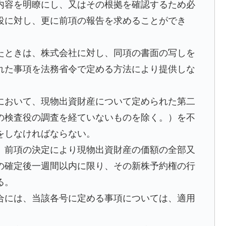
内容を明瞭にし、又はその根拠を確認するため必
役に対し、更に前項の報告を求めることができ
たときは、株式会社に対し、同項の書面の写しを
れた事項を法務省令で定める方法により提供しな
において、現物出資財産について定められた第二
の検査役の調査を経ていないものを除く。）を不
をしなければならない。
、前項の決定により現物出資財産の価額の全部又
の確定後一週間以内に限り、その新株予約権の行
る。
合には、当該各号に定める事項については、適用