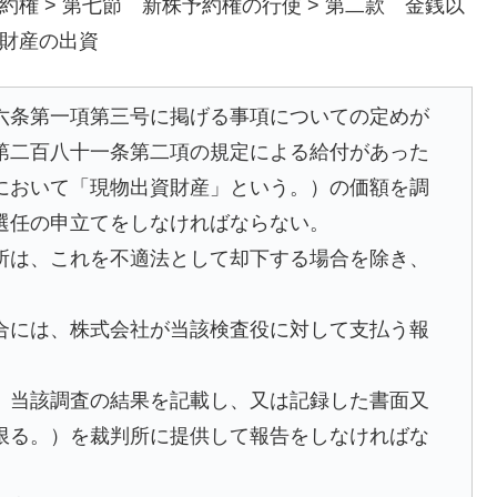
約権 > 第七節 新株予約権の行使 > 第二款 金銭以
財産の出資
六条第一項第三号に掲げる事項についての定めが
第二百八十一条第二項の規定による給付があった
において「現物出資財産」という。）の価額を調
選任の申立てをしなければならない。
所は、これを不適法として却下する場合を除き、
合には、株式会社が当該検査役に対して支払う報
、当該調査の結果を記載し、又は記録した書面又
限る。）を裁判所に提供して報告をしなければな