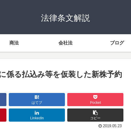
法律条文解説
商法
会社法
ブログ
権に係る払込み等を仮装した新株予約
はてブ
Pocket
LinkedIn
コピー
2019.05.23