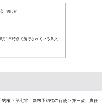
次
年）8月1日時点で施行されている条文
予約権 > 第七節 新株予約権の行使 > 第三款 責任