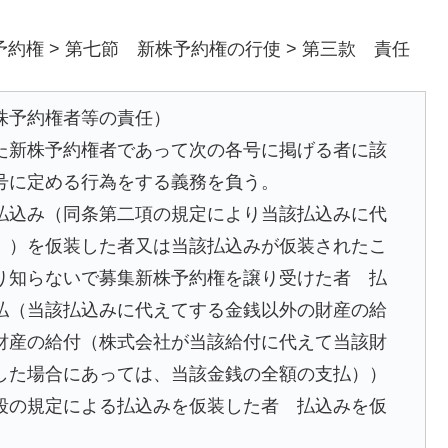
予約権 > 第七節 新株予約権の行使 > 第三款 責任
株予約権者等の責任）
た新株予約権者であって次の各号に掲げる者に該
号に定める行為をする義務を負う。
払込み（同条第二項の規定により当該払込みに代
。）を仮装した者又は当該払込みが仮装されたこ
り知らないで募集新株予約権を譲り受けた者 払
払（当該払込みに代えてする金銭以外の財産の給
財産の給付（株式会社が当該給付に代えて当該財
した場合にあっては、当該金銭の全額の支払））
段の規定による払込みを仮装した者 払込みを仮