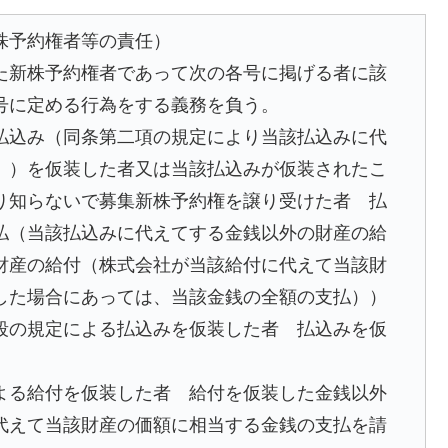
株予約権者等の責任）
た新株予約権者であって次の各号に掲げる者に該
号に定める行為をする義務を負う。
払込み（同条第二項の規定により当該払込みに代
。）を仮装した者又は当該払込みが仮装されたこ
り知らないで募集新株予約権を譲り受けた者 払
払（当該払込みに代えてする金銭以外の財産の給
財産の給付（株式会社が当該給付に代えて当該財
した場合にあっては、当該金銭の全額の支払））
段の規定による払込みを仮装した者 払込みを仮
よる給付を仮装した者 給付を仮装した金銭以外
代えて当該財産の価額に相当する金銭の支払を請