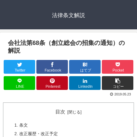
法律条文解説
会社法第68条（創立総会の招集の通知）の
解説
Twitter
Facebook
はてブ
Pocket
LINE
Pinterest
LinkedIn
コピー
2019.05.23
目次
条文
改正履歴・改正予定