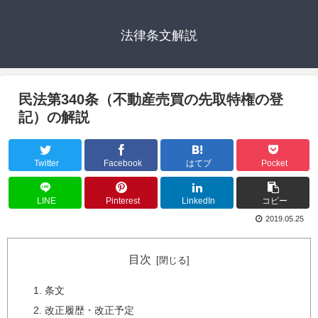
法律条文解説
民法第340条（不動産売買の先取特権の登
記）の解説
Twitter
Facebook
はてブ
Pocket
LINE
Pinterest
LinkedIn
コピー
2019.05.25
目次
条文
改正履歴・改正予定