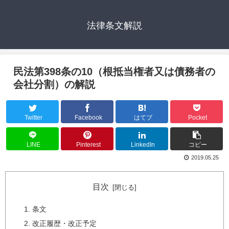
法律条文解説
民法第398条の10（根抵当権者又は債務者の
会社分割）の解説
Twitter
Facebook
はてブ
Pocket
LINE
Pinterest
LinkedIn
コピー
2019.05.25
目次
条文
改正履歴・改正予定