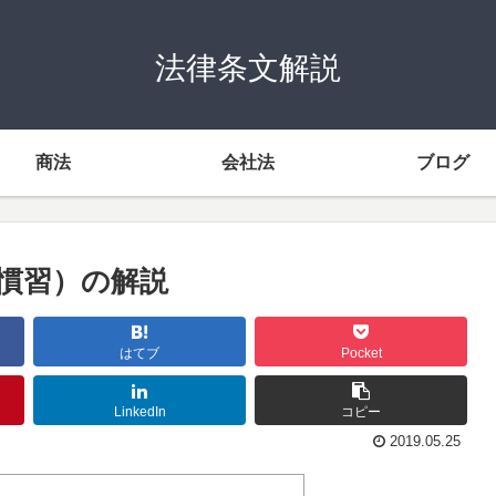
法律条文解説
商法
会社法
ブログ
る慣習）の解説
はてブ
Pocket
LinkedIn
コピー
2019.05.25