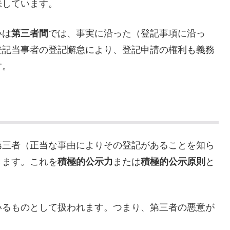
味しています。
いは
第三者間
では、事実に沿った（登記事項に沿っ
登記当事者の登記懈怠により、登記申請の権利も義務
す。
第三者（正当な事由によりその登記があることを知ら
きます。これを
積極的公示力
または
積極的公示原則
と
いるものとして扱われます。つまり、第三者の悪意が