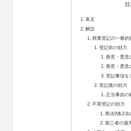
目
条文
解説
商業登記の一般的
登記前の効力
善意・悪意
善意・悪意
登記事項を
登記後の効力
正当事由の
不実登記の効力
商法9条2項
第三者の過