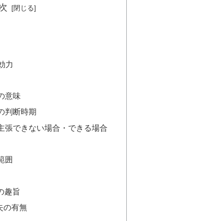
次
効力
の意味
の判断時期
主張できない場合・できる場合
範囲
の趣旨
失の有無