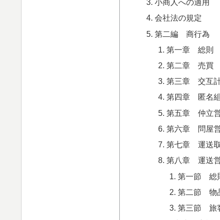
小商人への適用
会社法の規定
第二編 商行為
第一章 総則
第二章 売買
第三章 交互
第四章 匿名
第五章 仲立
第六章 問屋
第七章 運送
第八章 運送
第一節 総
第二節 物
第三節 旅