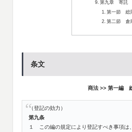
第九章 寄託
第一節 総
第二節 倉
条文
商法 >> 第一編 
（登記の効力）
第九条
１ この編の規定により登記すべき事項は