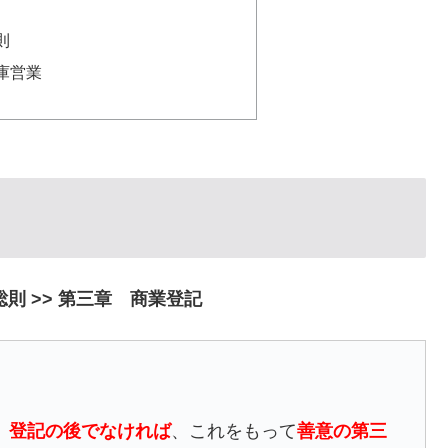
則
庫営業
総則 >>
第三章 商業登記
、
登記の後でなければ
、これをもって
善意の第三