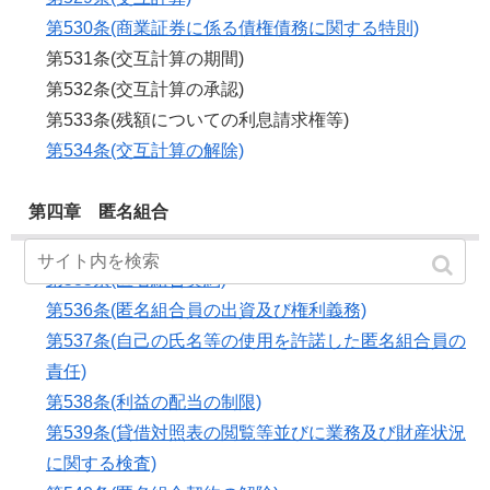
第530条(商業証券に係る債権債務に関する特則)
第531条(交互計算の期間)
第532条(交互計算の承認)
第533条(残額についての利息請求権等)
第534条(交互計算の解除)
第四章 匿名組合
第535条(匿名組合契約)
第536条(匿名組合員の出資及び権利義務)
第537条(自己の氏名等の使用を許諾した匿名組合員の
責任)
第538条(利益の配当の制限)
第539条(貸借対照表の閲覧等並びに業務及び財産状況
に関する検査)