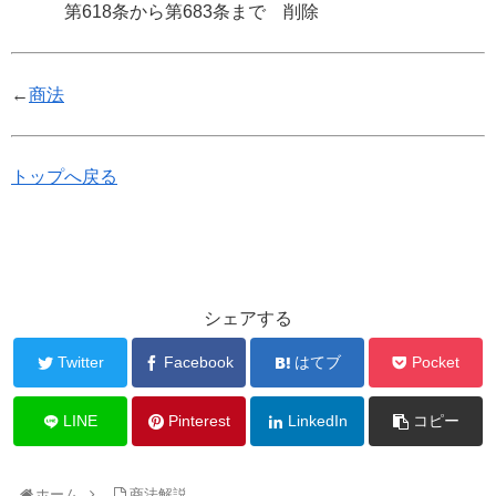
第618条から第683条まで 削除
←
商法
トップへ戻る
シェアする
Twitter
Facebook
はてブ
Pocket
LINE
Pinterest
LinkedIn
コピー
ホーム
商法解説