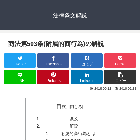
法律条文解説
商法第503条(附属的商行為)の解説
Twitter
Facebook
はてブ
Pocket
LINE
Pinterest
LinkedIn
コピー
2018.03.12
2019.01.29
目次
条文
解説
附属的商行為とは